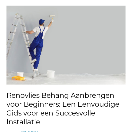
Renovlies
Behang
Aanbrengen
voor
Beginners:
Een
Eenvoudige
Gids
voor
een
Succesvolle
Installatie
Renovlies Behang Aanbrengen
voor Beginners: Een Eenvoudige
Gids voor een Succesvolle
Installatie