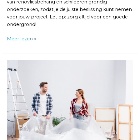
van renovliesbehang en schilderen grondig
onderzoeken, zodat je de juiste beslissing kunt nemen
voor jouw project. Let op: zorg altijd voor een goede
ondergrond!
Meer lezen »
Hoe
kies
je
het
juiste
type
renovliesbehang
voor
jouw
project?