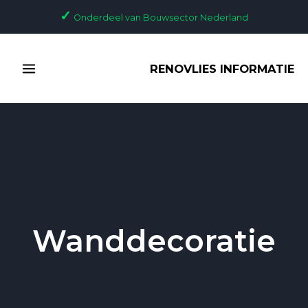
Ga
✓
Onderdeel van Bouwsector Nederland
naar
de
MAIN
inhoud
RENOVLIES INFORMATIE
MENU
Wanddecoratie