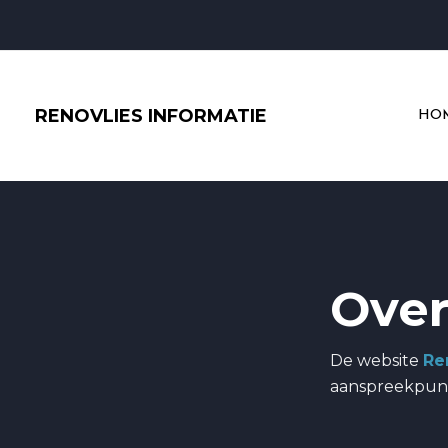
Ga
naar
de
inhoud
RENOVLIES INFORMATIE
HO
Over
De website
Re
aanspreekpun