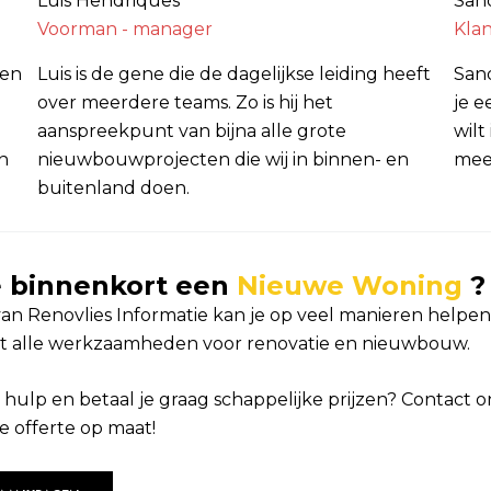
Luis Hendriques
San
Voorman - manager
Kla
ten
Luis is de gene die de dagelijkse leiding heeft
San
over meerdere teams. Zo is hij het
je e
aanspreekpunt van bijna alle grote
wilt
n
nieuwbouwprojecten die wij in binnen- en
meer
buitenland doen.
je binnenkort een
Nieuwe Woning
?
an Renovlies Informatie kan je op veel manieren helpen.
t alle werkzaamheden voor renovatie en nieuwbouw.
e hulp en betaal je graag schappelijke prijzen? Contact 
de offerte op maat!