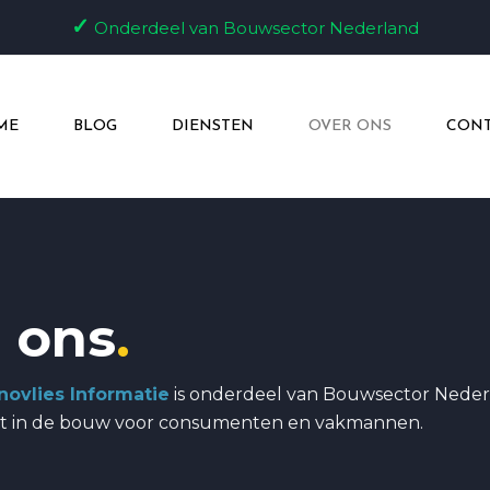
✓
Onderdeel van Bouwsector Nederland
ME
BLOG
DIENSTEN
OVER ONS
CONT
 ons
.
novlies Informatie
is onderdeel van Bouwsector Neder
t in de bouw voor consumenten en vakmannen.