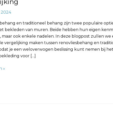
ijking
, 2024
ng
behang en traditioneel behang zijn twee populaire optie
et bekleden van muren. Beide hebben hun eigen ken
, maar ook enkele nadelen. In deze blogpost zullen we
e vergelijking maken tussen renovliesbehang en traditi
odat je een weloverwogen beslissing kunt nemen bij het
ekleding voor […]
n »