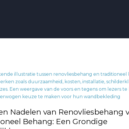
behang
 en Nadelen van Renovliesbehang 
el
ioneel Behang: Een Grondige