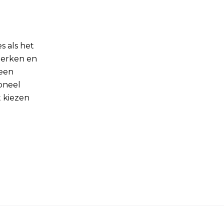
s als het
merken en
 een
oneel
 kiezen