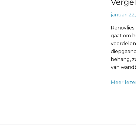
Vergel
Een
Grondige
januari 22
Vergelijki
Renovlies 
gaat om h
voordelen
diepgaand
behang, z
van wandb
Meer leze