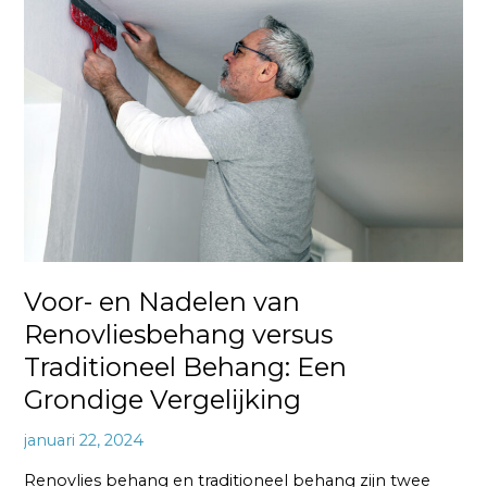
en
Nadelen
van
Renovliesbehang
versus
Traditioneel
Behang:
Een
Grondige
Vergelijking
Voor- en Nadelen van
Renovliesbehang versus
Traditioneel Behang: Een
Grondige Vergelijking
januari 22, 2024
Renovlies behang en traditioneel behang zijn twee