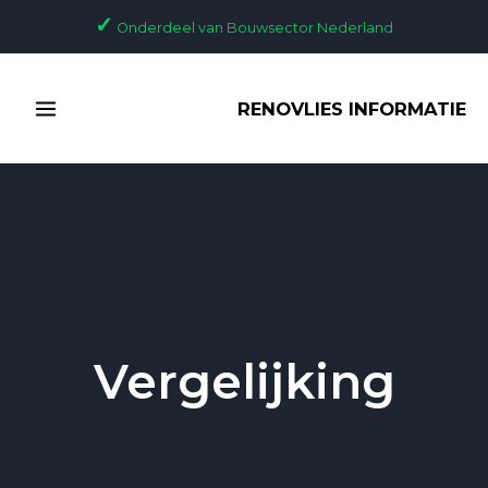
Ga
✓
Onderdeel van Bouwsector Nederland
naar
de
MAIN
inhoud
RENOVLIES INFORMATIE
MENU
Vergelijking