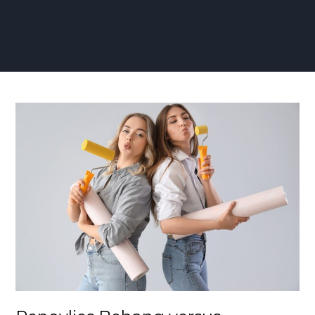
Renovlies
Behang
versus
Schilderen:
Welke
Optie
is
Geschikter?