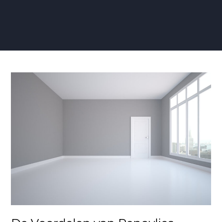
De
Voordelen
van
Renovlies
Behang
in
Moderne
Interieurs