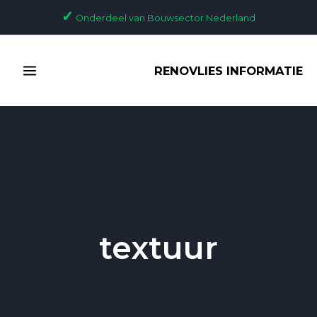
Ga
✓
Onderdeel van Bouwsector Nederland
naar
de
MAIN
inhoud
RENOVLIES INFORMATIE
MENU
textuur