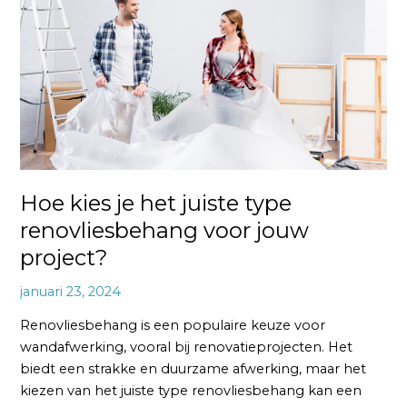
het
juiste
type
renovliesbehang
voor
jouw
project?
Hoe kies je het juiste type
renovliesbehang voor jouw
project?
januari 23, 2024
Renovliesbehang is een populaire keuze voor
wandafwerking, vooral bij renovatieprojecten. Het
biedt een strakke en duurzame afwerking, maar het
kiezen van het juiste type renovliesbehang kan een