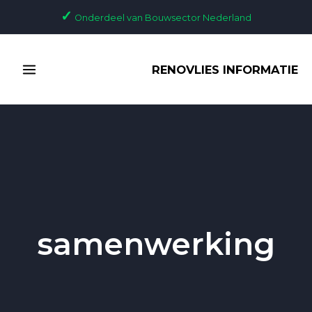
Ga
✓
Onderdeel van Bouwsector Nederland
naar
de
MAIN
inhoud
RENOVLIES INFORMATIE
MENU
samenwerking