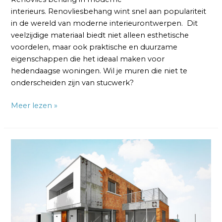
interieurs. Renovliesbehang wint snel aan populariteit
in de wereld van moderne interieurontwerpen. Dit
veelzijdige materiaal biedt niet alleen esthetische
voordelen, maar ook praktische en duurzame
eigenschappen die het ideaal maken voor
hedendaagse woningen. Wil je muren die niet te
onderscheiden zijn van stucwerk?
Meer lezen »
Waarom
Renovlies
de
Perfecte
Keuze
is
voor