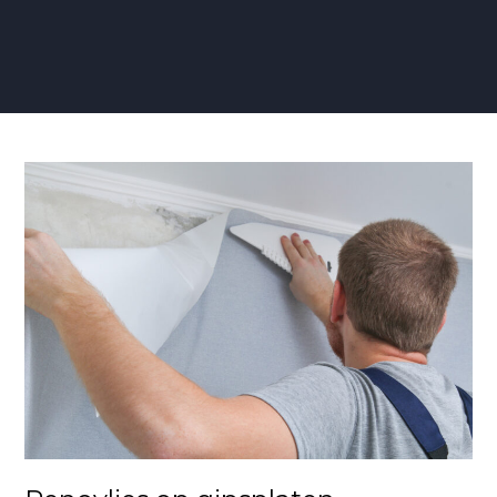
Renovlies
op
gipsplaten