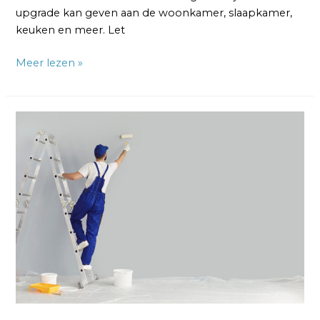
upgrade kan geven aan de woonkamer, slaapkamer,
keuken en meer. Let
Meer lezen »
Renovlies
Behang
Aanbrengen
voor
Beginners:
Een
Eenvoudige
Gids
voor
een
Succesvolle
Installatie