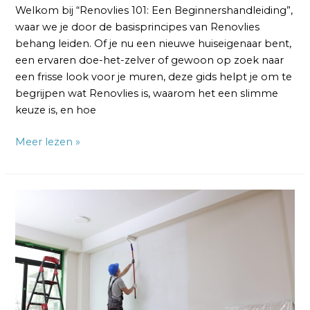
Welkom bij “Renovlies 101: Een Beginnershandleiding”,
waar we je door de basisprincipes van Renovlies
behang leiden. Of je nu een nieuwe huiseigenaar bent,
een ervaren doe-het-zelver of gewoon op zoek naar
een frisse look voor je muren, deze gids helpt je om te
begrijpen wat Renovlies is, waarom het een slimme
keuze is, en hoe
Meer lezen »
Alles
wat
je
moet
weten
over
Renovliesbehang