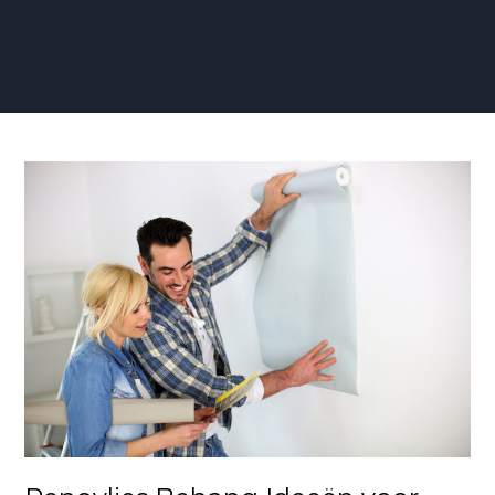
Renovlies
Behang
Ideeën
voor
Wanden
en
Plafonds