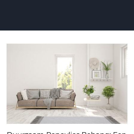
Duurzaam
Renovlies
Behang:
Een
Groene
Keuze
voor
Stijlvolle
Interieurs