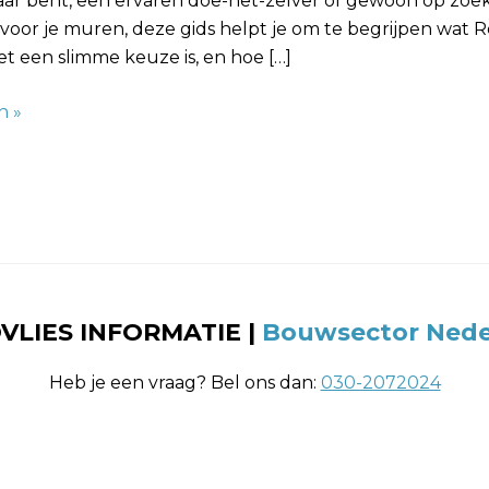
aar bent, een ervaren doe-het-zelver of gewoon op zoe
k voor je muren, deze gids helpt je om te begrijpen wat Re
t een slimme keuze is, en hoe […]
n »
VLIES INFORMATIE |
Bouwsector Nede
Heb je een vraag? Bel ons dan:
030-2072024