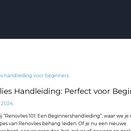
ng:
ies Handleiding: Perfect voor Beg
, 2024
 “Renovlies 101: Een Beginnershandleiding”, waar we je
ipes van Renovlies behang leiden. Of je nu een nieuwe