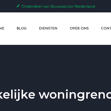
✓
Onderdeel van Bouwsector Nederland
ME
BLOG
DIENSTEN
OVER ONS
CONT
elijke woningreno