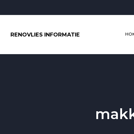
Ga
naar
de
inhoud
RENOVLIES INFORMATIE
HO
makk