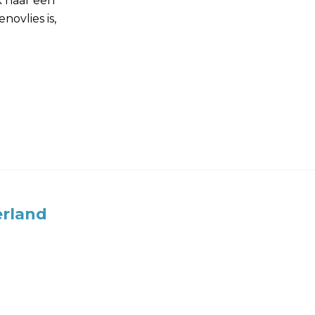
k naar een
novlies is,
rland