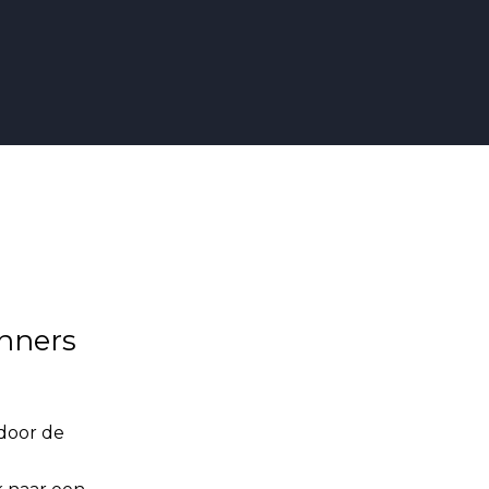
inners
 door de