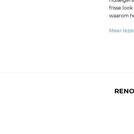
huiseigen
frisse loo
waarom he
Meer leze
RENO