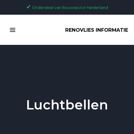
Ga
✓
Onderdeel van Bouwsector Nederland
naar
de
MAIN
inhoud
RENOVLIES INFORMATIE
MENU
Luchtbellen