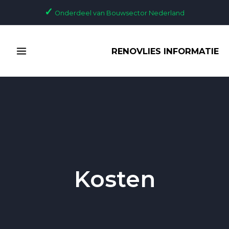
Ga
✓
Onderdeel van Bouwsector Nederland
naar
de
MAIN
inhoud
RENOVLIES INFORMATIE
MENU
Kosten