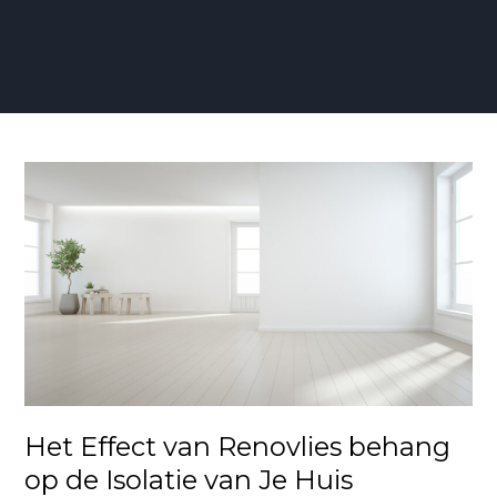
Het
Effect
van
Renovlies
behang
op
de
Isolatie
van
Je
Huis
Het Effect van Renovlies behang
op de Isolatie van Je Huis