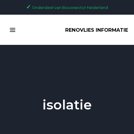
Ga
✓
Onderdeel van Bouwsector Nederland
naar
de
MAIN
inhoud
RENOVLIES INFORMATIE
MENU
isolatie