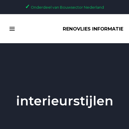
Ga
✓
Onderdeel van Bouwsector Nederland
naar
de
MAIN
inhoud
RENOVLIES INFORMATIE
MENU
interieurstijlen