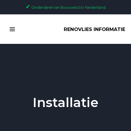
Ga
✓
Onderdeel van Bouwsector Nederland
naar
de
MAIN
inhoud
RENOVLIES INFORMATIE
MENU
Installatie