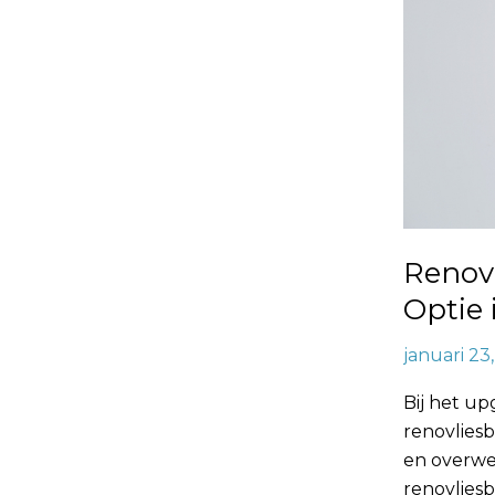
Renovl
Optie 
januari 23
Bij het up
renovlies
en overwe
renovliesb