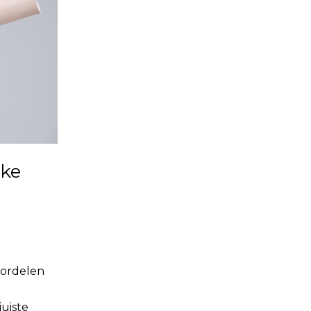
lke
oordelen
uiste