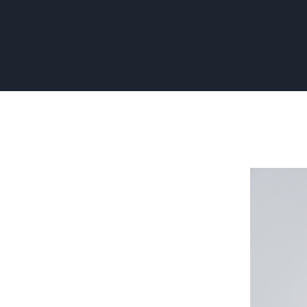
Renovlies
Behang
versus
Schilderen
Welke
Optie
is
Geschikte