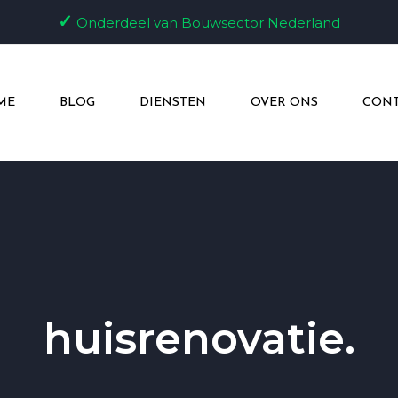
✓
Onderdeel van Bouwsector Nederland
ME
BLOG
DIENSTEN
OVER ONS
CONT
huisrenovatie.