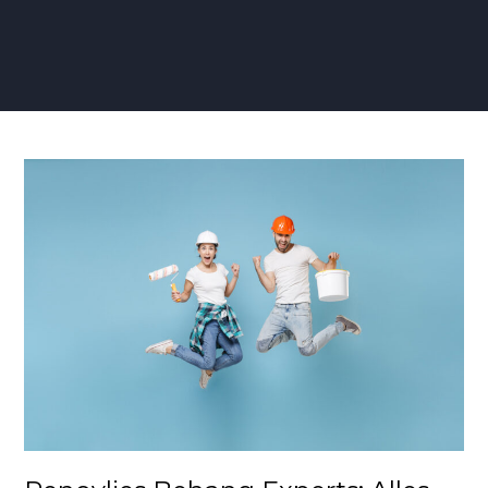
Renovlies
Behang
Experts:
Alles
Wat
Je
Moet
Weten