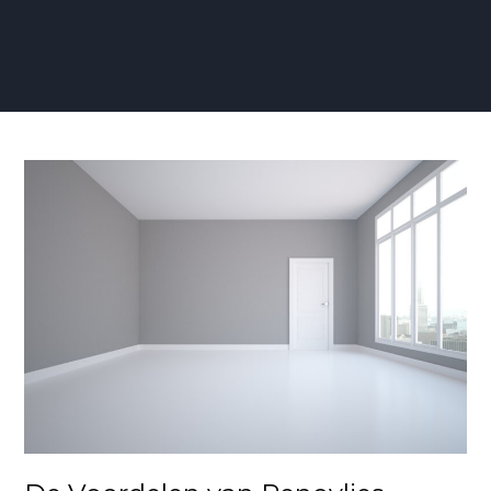
De
Voordelen
van
Renovlies
Behang
in
Moderne
Interieurs