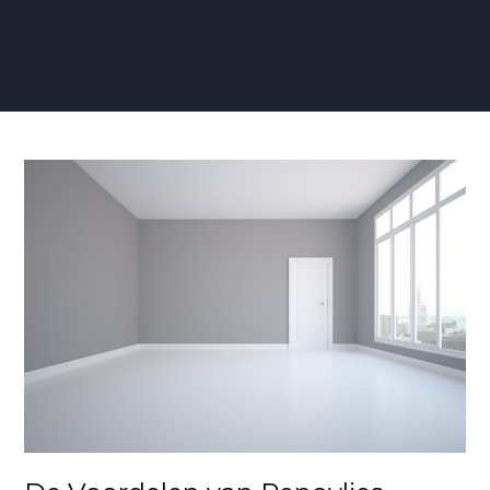
De
Voordelen
van
Renovlies
Behang
in
Moderne
Interieurs