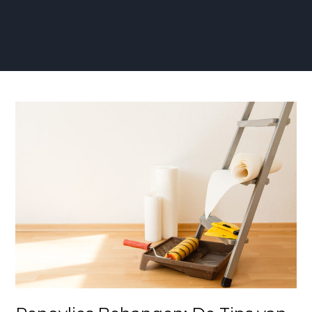
Renovlies
Behangen:
De
Tips
van
een
Vakbekwame
Renovlies
Behanger