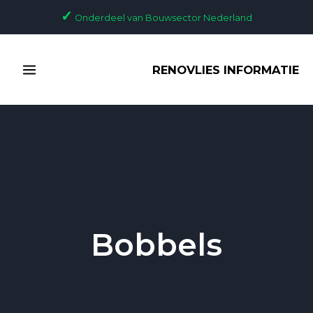
Ga
✓
Onderdeel van Bouwsector Nederland
naar
de
MAIN
inhoud
RENOVLIES INFORMATIE
MENU
Bobbels